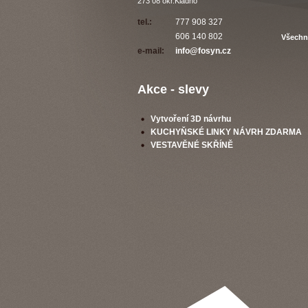
273 08
okr.Kladno
tel
.:
777 908 327
606 140 802
Všechn
e-mail:
info@fosyn.cz
Akce - slevy
Vytvoření 3D návrhu
KUCHYŇSKÉ LINKY NÁVRH ZDARMA
VESTAVĚNÉ SKŘÍNĚ