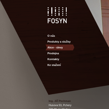
O nás
Produkty a služby
Akce - slevy
Prodejna
Kontakty
Ke stažení
Ing
.
Jiří
Pechman
Husova
53,
Pchery