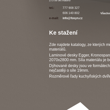
273 08
okr.Kladno
tel
.:
777 908 327
606 140 802
Všechn
e-mail:
info@fosyn.cz
Ke stažení
Zde
najdete
katalogy
,
ze
kterých
m
materiálů
.
Laminové
desky
Egger
,
Kronospan
2070x2800
mm.
Síla
materiálu
je
b
Dýhované
desky
jsou
ve
formátech
nejčastěji
o
síle
19mm
.
Rozměrové
řady
kuchyňských
dvíř