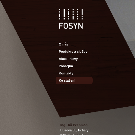
O nás
Produkty a služby
Akce - slevy
Prodejna
Kontakty
Ke stažení
Ing
.
Jiří
Pechman
Husova
53,
Pchery