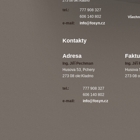
273 08
okr.Kladno
tel
.:
777 908 327
606 140 802
Všechn
e-mail:
info@fosyn.cz
Kontakty
Adresa
Faktu
Ing
.
Jiří
Pechman
Ing
.
Jiří
Husova
53,
Pchery
Husova
273 08
okr.Kladno
273 08
o
tel
.:
777 908 327
606 140 802
e-mail:
info@fosyn.cz