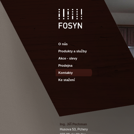
O nás
Produkty a služby
Akce - slevy
Prodejna
Kontakty
Ke stažení
Ing
.
Jiří
Pechman
Husova
53,
Pchery