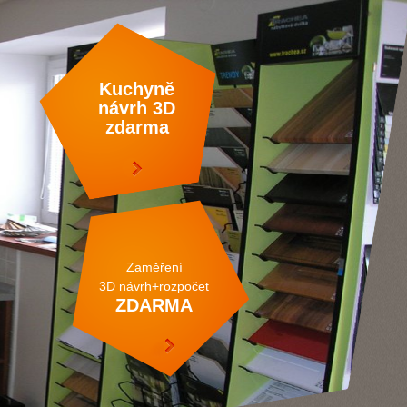
Kuchyně
návrh
3D
zdarma
Zaměření
3D
návrh
+
rozpočet
ZDARMA