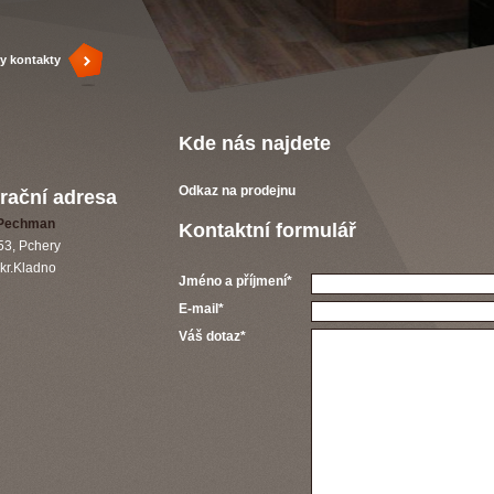
y kontakty
Kde nás najdete
Odkaz na prodejnu
rační
adresa
Pechman
Kontaktní formulář
53,
Pchery
kr.Kladno
Jméno a příjmení*
E-mail*
Váš dotaz*